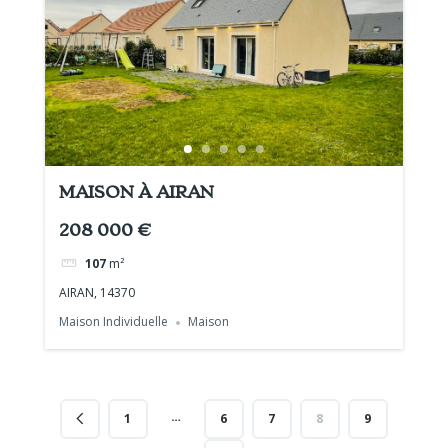
MAISON À AIRAN
208 000 €
107
m²
AIRAN, 14370
Maison Individuelle
Maison
…
1
6
7
8
9