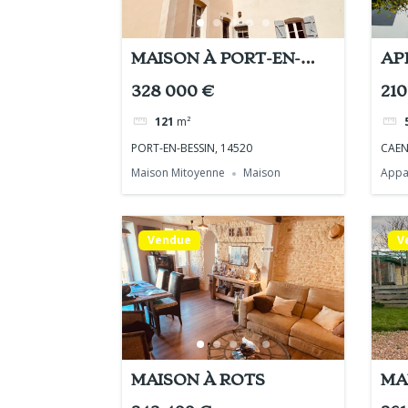
MAISON À PORT-EN-
AP
BESSIN
328 000 €
210
121
m²
PORT-EN-BESSIN, 14520
CAEN
Maison Mitoyenne
Maison
Appa
Vendue
V
MAISON À ROTS
MA
SU