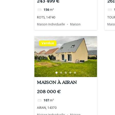
243 499 €
261
156
m²
ROTS, 14740
TOUR
Maison Individuelle
Maison
Maiso
Vendue
MAISON À AIRAN
208 000 €
107
m²
AIRAN, 14370
Maison Individuelle
Maison