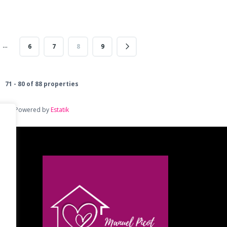
…
6
7
8
9
71 - 80 of 88 properties
Powered by
Estatik