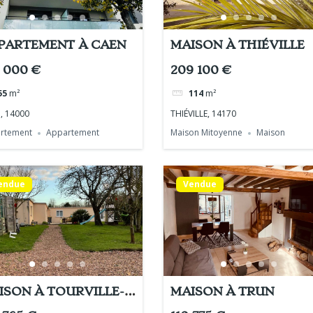
PARTEMENT À CAEN
MAISON À THIÉVILLE
 000 €
209 100 €
55
m²
114
m²
, 14000
THIÉVILLE, 14170
rtement
Appartement
Maison Mitoyenne
Maison
endue
Vendue
ISON À TOURVILLE-
MAISON À TRUN
R-ODON