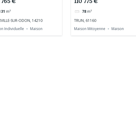
 765 €
110 775 €
131
m²
78
m²
VILLE-SUR-ODON, 14210
TRUN, 61160
n Individuelle
Maison
Maison Mitoyenne
Maison