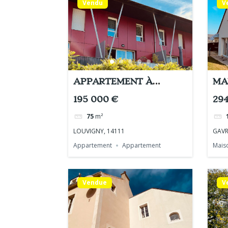
Vendu
V
APPARTEMENT À
MA
LOUVIGNY
195 000 €
29
75
m²
LOUVIGNY, 14111
GAVR
Appartement
Appartement
Maiso
Vendue
V