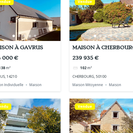
endue
Vendue
ISON À GAVRUS
MAISON À CHERBOUR
4 000 €
239 935 €
138
m²
102
m²
US, 14210
CHERBOURG, 50100
n Individuelle
Maison
Maison Mitoyenne
Maison
endu
Vendue