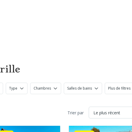
TOUS MES BIENS
ESTIMEZ VOTRE BIEN EN – DE 2
DEVENEZ APPORTEUR D’AFFAIRES ET SOYEZ RÉMUNÉRÉ
S
rille
Type
Chambres
Salles de bains
Plus de filtres
Trier par